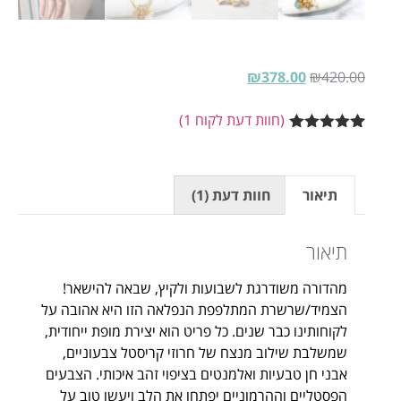
₪
378.00
₪
420.00
(חוות דעת לקוח
1
)
1
מדורג
5.00
מתוך 5
מבוסס על
דירוגים של
תיאור
חוות דעת (1)
לקוחות
תיאור
מהדורה משודרגת לשבועות ולקיץ, שבאה להישאר!
הצמיד/שרשרת המתלפפת הנפלאה הזו היא אהובה על
לקוחותינו כבר שנים. כל פריט הוא יצירת מופת ייחודית,
שמשלבת שילוב מנצח של חרוזי קריסטל צבעוניים,
אבני חן טבעיות ואלמנטים בציפוי זהב איכותי. הצבעים
הפסטליים וההרמוניים יפתחו את הלב ויעשו טוב על