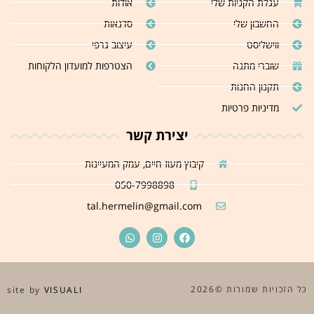
עגלת הקניות שלי
אודות
החשבון שלי
סדנאות
ווישליסט
עיצוב גרפי
שוברי מתנה
הצטרפות למועדון הלקוחות
תקנון החנות
מדיניות פרטיות
יצירת קשר
קיבוץ מעוז חיים, עמק המעיינות
050-7998898
tal.hermelin@gmail.com
כל הזכויות שמורות ©2026
site by
VISUALI