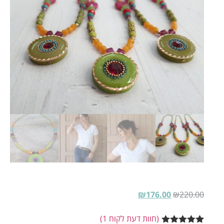
₪
176.00
₪
220.00
(חוות דעת לקוח
1
)