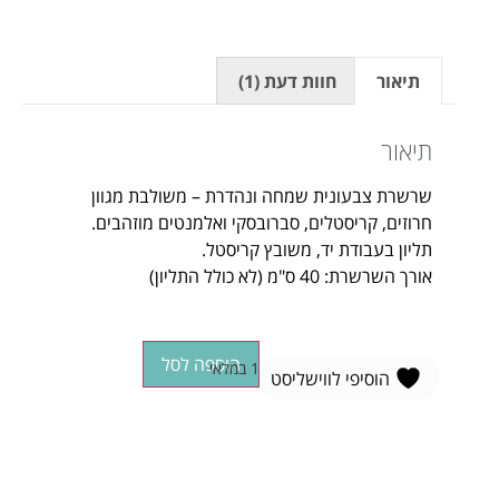
1
מדורג
5.00
מתוך 5
מבוסס על
דירוגים של
תיאור
חוות דעת (1)
לקוחות
תיאור
שרשרת צבעונית שמחה ונהדרת – משולבת מגוון
חרוזים, קריסטלים, סברובסקי ואלמנטים מוזהבים.
תליון בעבודת יד, משובץ קריסטל.
אורך השרשרת: 40 ס"מ (לא כולל התליון)
הוספה לסל
1 במלאי
הוסיפי לווישליסט