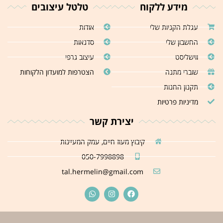
מידע ללקוח
טלטל עיצובים
עגלת הקניות שלי
אודות
החשבון שלי
סדנאות
ווישליסט
עיצוב גרפי
שוברי מתנה
הצטרפות למועדון הלקוחות
תקנון החנות
מדיניות פרטיות
יצירת קשר
קיבוץ מעוז חיים, עמק המעיינות
050-7998898
tal.hermelin@gmail.com