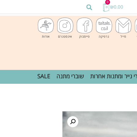
0
₪
0.00
מייל
גרפיקה
פייסבוק
אינסטגרם
אודות
י נייר ומתנות אחרות
שוברי מתנה
SALE