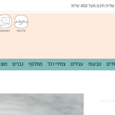
ל 450 ש"ח!
סדנאות
וואטצאפ
דים
טבעות
עגילים
צמידי רגל
מתלפף
גברים
מוצר