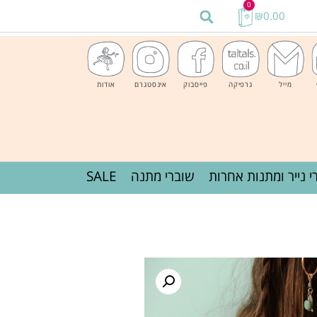
0
₪
0.00
מייל
גרפיקה
פייסבוק
אינסטגרם
אודות
י נייר ומתנות אחרות
שוברי מתנה
SALE