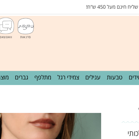
 450 ש"ח!
סדנאות
וואטצאפ
דים
טבעות
עגילים
צמידי רגל
מתלפף
גברים
מוצר