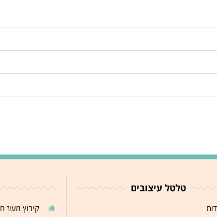
טלטל עיצובים
דות
קיבוץ מעוז ח