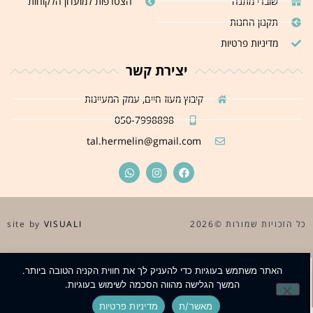
שוברי מתנה
הצטרפות למועדון הלקוחות
תקנון החנות
מדיניות פרטיות
יצירת קשר
קיבוץ מעוז חיים, עמק המעיינות
050-7998898
tal.hermelin@gmail.com
כל הזכויות שמורות ©2026
site by
VISUALI
האתר משתמש בעוגיות כדי להעניק לך את חווית הקניה הטובה ביותר.
המשך הגלישה מהווה הסכמה לשימוש בעוגיות.
מאשר/ת
מדיניות פרטיות
סדנאות
וואטצאפ
מייל
גרפיקה
פייסבוק
אינסטגרם
אודות