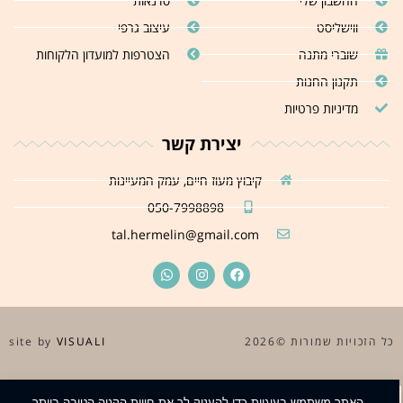
החשבון שלי
סדנאות
ווישליסט
עיצוב גרפי
שוברי מתנה
הצטרפות למועדון הלקוחות
תקנון החנות
מדיניות פרטיות
יצירת קשר
קיבוץ מעוז חיים, עמק המעיינות
050-7998898
tal.hermelin@gmail.com
כל הזכויות שמורות ©2026
site by
VISUALI
האתר משתמש בעוגיות כדי להעניק לך את חווית הקניה הטובה ביותר.