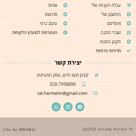
עגלת הקניות שלי
אודות
החשבון שלי
סדנאות
ווישליסט
עיצוב גרפי
שוברי מתנה
הצטרפות למועדון הלקוחות
תקנון החנות
מדיניות פרטיות
יצירת קשר
קיבוץ מעוז חיים, עמק המעיינות
050-7998898
tal.hermelin@gmail.com
כל הזכויות שמורות ©2026
site by
VISUALI