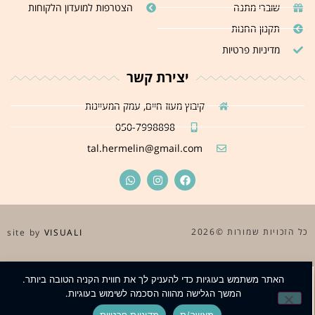
שוברי מתנה
הצטרפות למועדון הלקוחות
תקנון החנות
מדיניות פרטיות
יצירת קשר
קיבוץ מעוז חיים, עמק המעיינות
050-7998898
tal.hermelin@gmail.com
כל הזכויות שמורות ©2026
site by
VISUALI
האתר משתמש בעוגיות כדי להעניק לך את חווית הקניה הטובה ביותר.
המשך הגלישה מהווה הסכמה לשימוש בעוגיות.
מאשר/ת
מדיניות פרטיות