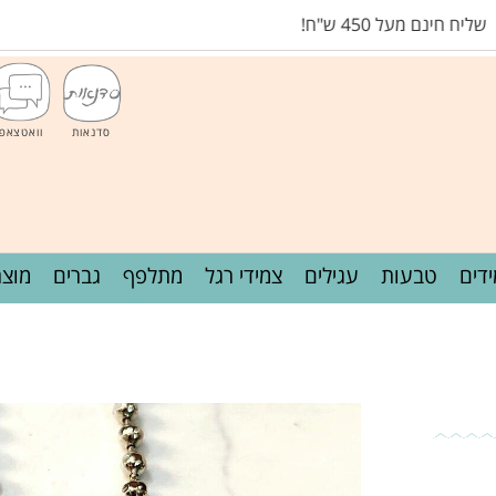
450 ש"ח!
סדנאות
וואטצאפ
דים
טבעות
עגילים
צמידי רגל
מתלפף
גברים
מוצר