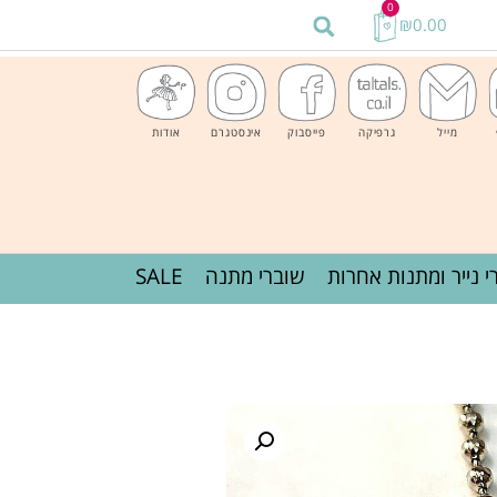
0
₪
0.00
מייל
גרפיקה
פייסבוק
אינסטגרם
אודות
י נייר ומתנות אחרות
שוברי מתנה
SALE