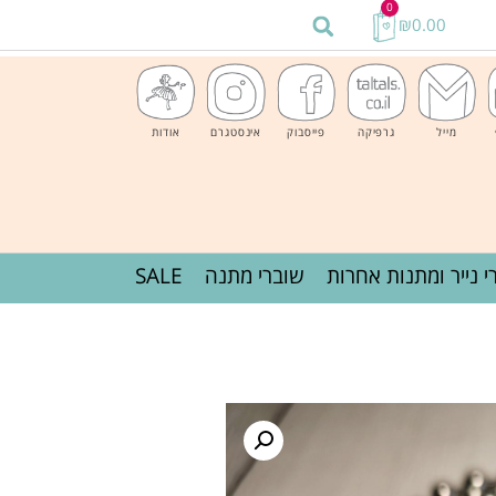
0
₪
0.00
מייל
גרפיקה
פייסבוק
אינסטגרם
אודות
י נייר ומתנות אחרות
שוברי מתנה
SALE