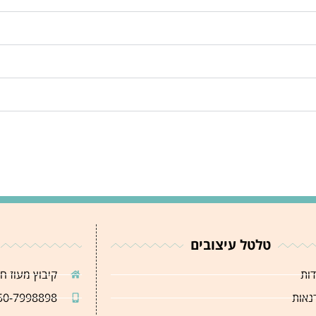
טלטל עיצובים
דות
קיבוץ מעוז ח
נאות
50-7998898