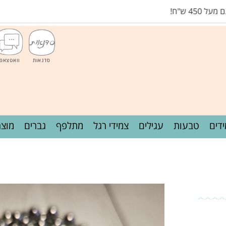
45 ש"ח!
סדנאות
וואטצאפ
דים
טבעות
עגילים
צמידי רגל
מתלפף
גברים
מוצר