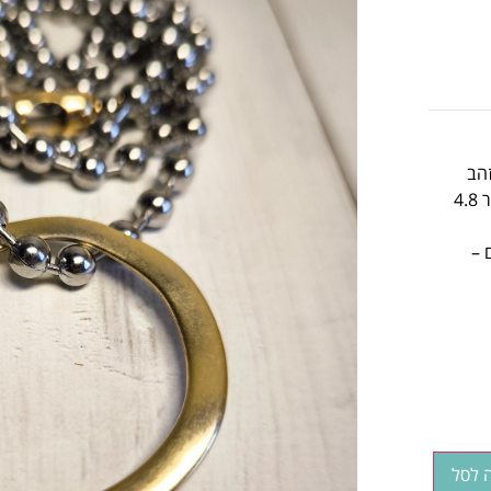
 זהב
טבעת שטוחה עגולה ולא סימטרית, בציפוי זהב מט 18 קראט בקוטר 4.8
 –
 לסל