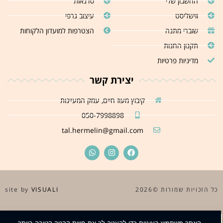
החשבון שלי
סדנאות
ווישליסט
עיצוב גרפי
שוברי מתנה
הצטרפות למועדון הלקוחות
תקנון החנות
מדיניות פרטיות
יצירת קשר
קיבוץ מעוז חיים, עמק המעיינות
050-7998898
tal.hermelin@gmail.com
כל הזכויות שמורות ©2026
site by
VISUALI