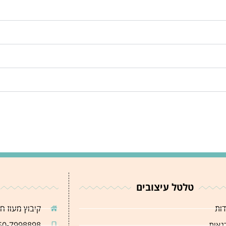
טלטל עיצובים
דות
קיבוץ מעוז ח
נאות
50-7998898