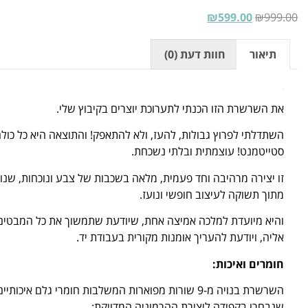
₪
599.00
₪
999.00
תיאור
חוות דעת (0)
תיאור
את השרשרת הזו הכנתי לתערוכת יוצרים בקיבוץ שלי.
השתדלתי לפרוץ גבולות, להעז, ולא להתאפק! והתוצאה היא כל כול
סטייטמנט! עוצמתית ובלתי נשכחת.
זו יצירה מרהיבה וחד פעמית, מלאה בשכבות של צבע ונוכחות, שנו
מתוך תשוקה לעיצוב חופשי ונועז.
והיא מיועדת למלכה אמיצה אחת, שיודעת שתמשוך את כל המבטים
אליה, ויודעת להעריך אומנות מקורית בעבודת יד.
חומרים ואיכות:
השרשרת בנויה מ-9 שורות מפוארות המשלבות חומרי גלם איכותיים
שנבחרו בקפידה ליצירת ההרמוניה המדויקת: