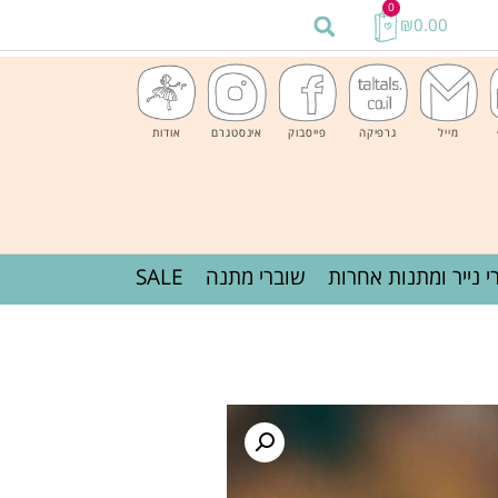
0
₪
0.00
מייל
גרפיקה
פייסבוק
אינסטגרם
אודות
י נייר ומתנות אחרות
שוברי מתנה
SALE