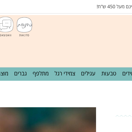
45 ש"ח!
סדנאות
וואטצאפ
דים
טבעות
עגילים
צמידי רגל
מתלפף
גברים
מוצר