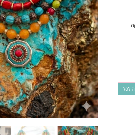
ה
ה לסל