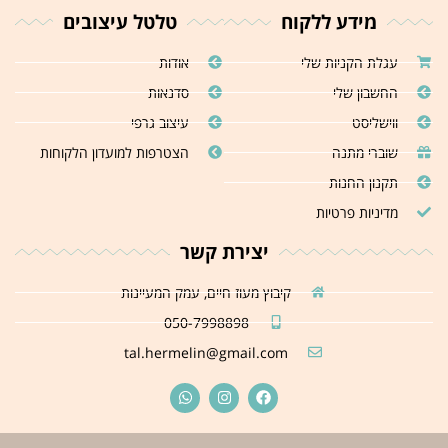
מידע ללקוח
טלטל עיצובים
עגלת הקניות שלי
אודות
החשבון שלי
סדנאות
ווישליסט
עיצוב גרפי
שוברי מתנה
הצטרפות למועדון הלקוחות
תקנון החנות
מדיניות פרטיות
יצירת קשר
קיבוץ מעוז חיים, עמק המעיינות
050-7998898
tal.hermelin@gmail.com