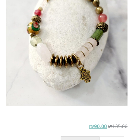
₪
90.00
₪
135.00