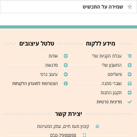
שמירה על התכשיט
מידע ללקוח
טלטל עיצובים
עגלת הקניות שלי
אודות
החשבון שלי
סדנאות
ווישליסט
עיצוב גרפי
שוברי מתנה
הצטרפות למועדון הלקוחות
תקנון החנות
מדיניות פרטיות
יצירת קשר
קיבוץ מעוז חיים, עמק המעיינות
050-7998898