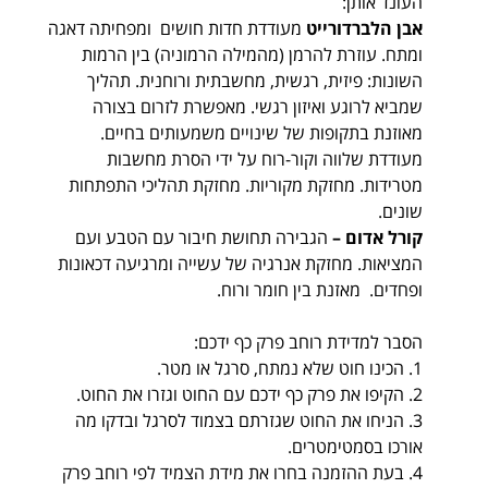
העונד אותן:
אבן הלברדורייט
מעודדת חדות חושים ומפחיתה דאגה
ומתח. עוזרת להרמן (מהמילה הרמוניה) בין הרמות
השונות: פיזית, רגשית, מחשבתית ורוחנית. תהליך
שמביא לרוגע ואיזון רגשי. מאפשרת לזרום בצורה
מאוזנת בתקופות של שינויים משמעותים בחיים.
מעודדת שלווה וקור-רוח על ידי הסרת מחשבות
מטרידות. מחזקת מקוריות. מחזקת תהליכי התפתחות
שונים.
קורל אדום –
הגבירה תחושת חיבור עם הטבע ועם
המציאות. מחזקת אנרגיה של עשייה ומרגיעה דכאונות
ופחדים. מאזנת בין חומר ורוח.
הסבר למדידת רוחב פרק כף ידכם:
1. הכינו חוט שלא נמתח, סרגל או מטר.
2. הקיפו את פרק כף ידכם עם החוט וגזרו את החוט.
3. הניחו את החוט שגזרתם בצמוד לסרגל ובדקו מה
אורכו בסמטימטרים.
4. בעת ההזמנה בחרו את מידת הצמיד לפי רוחב פרק