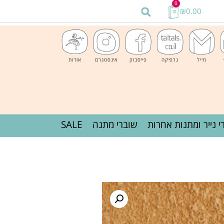
0
₪
0.00
מייל
גרפיקה
פייסבוק
אינסטגרם
אודות
י נייר ומתנות אחרות
שוברי מתנה
SALE