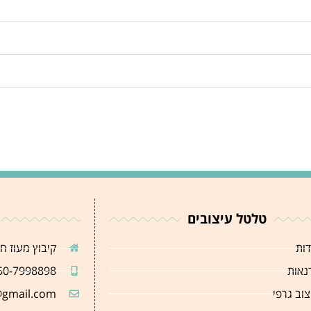
טלטל עיצובים
דות
קיבוץ מעוז ח
נאות
50-7998898
צוב גרפי
@gmail.com