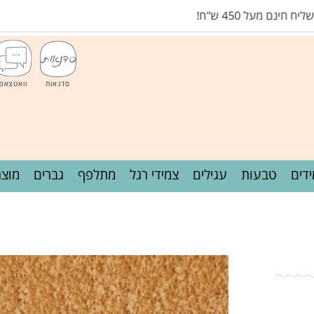
45 ש"ח!
סדנאות
וואטצאפ
דים
טבעות
עגילים
צמידי רגל
מתלפף
גברים
מוצר