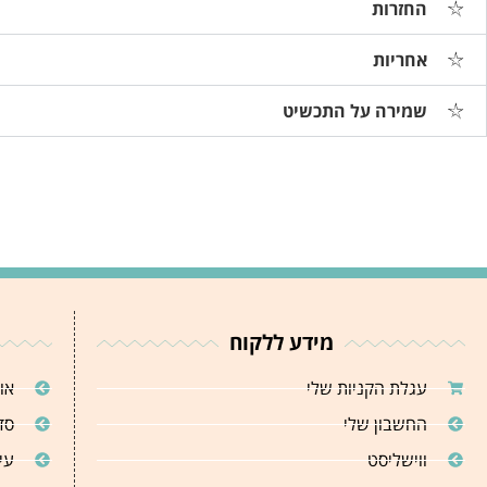
החזרות
אחריות
שמירה על התכשיט
מידע ללקוח
עגלת הקניות שלי
או
החשבון שלי
סד
ווישליסט
עי