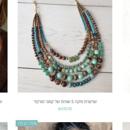
שרשרת מיקה 5 שורות של קסם 'טורקיז'
שרשרת
₪
430.00
15% הנחה