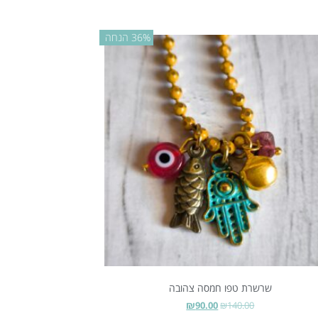
36% הנחה
שרשרת טפו חמסה צהובה
₪
90.00
₪
140.00