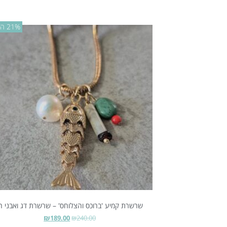
21% הנחה
שרשרת קמיע 'ברוכס והצלוחס' – שרשרת דג ואבני ח
₪
189.00
₪
240.00