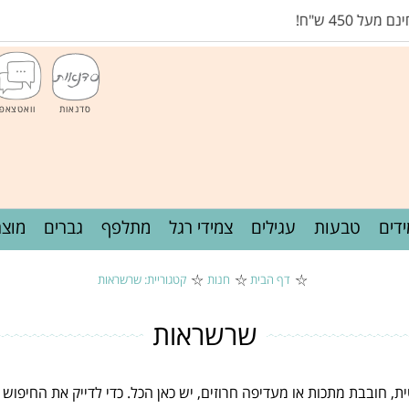
45 ש"ח!
סדנאות
וואטצאפ
דים
טבעות
עגילים
צמידי רגל
מתלפף
גברים
מוצר
דף הבית
חנות
קטגוריית: שרשראות
שרשראות
ית, חובבת מתכות או מעדיפה חרוזים, יש כאן הכל. כדי לדייק את החיפוש