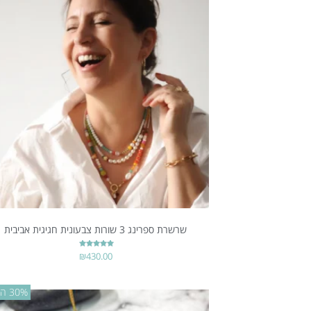
שרשרת ספרינג 3 שורות צבעונית חגיגית אביבית
דורג
₪
430.00
5.00
מתוך 5
30% הנחה