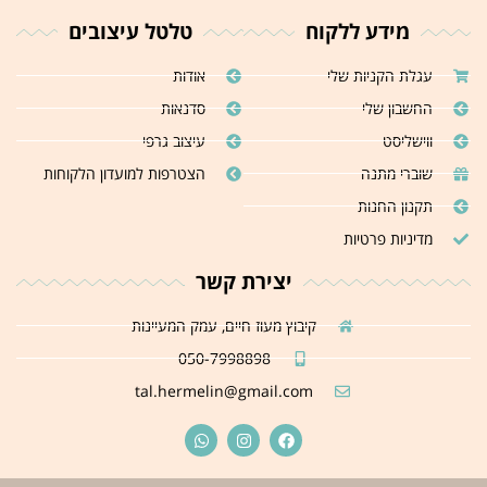
מידע ללקוח
טלטל עיצובים
עגלת הקניות שלי
אודות
החשבון שלי
סדנאות
ווישליסט
עיצוב גרפי
שוברי מתנה
הצטרפות למועדון הלקוחות
תקנון החנות
מדיניות פרטיות
יצירת קשר
קיבוץ מעוז חיים, עמק המעיינות
050-7998898
tal.hermelin@gmail.com